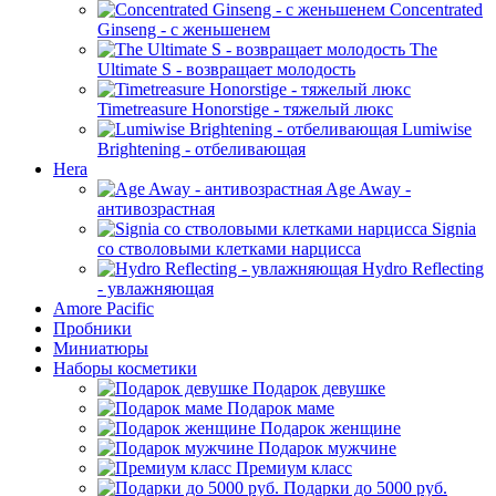
Concentrated
Ginseng - с женьшенем
The
Ultimate S - возвращает молодость
Timetreasure Honorstige - тяжелый люкс
Lumiwise
Brightening - отбеливающая
Hera
Age Away -
антивозрастная
Signia
со стволовыми клетками нарцисса
Hydro Reflecting
- увлажняющая
Amore Pacific
Пробники
Миниатюры
Наборы косметики
Подарок девушке
Подарок маме
Подарок женщине
Подарок мужчине
Премиум класс
Подарки до 5000 руб.