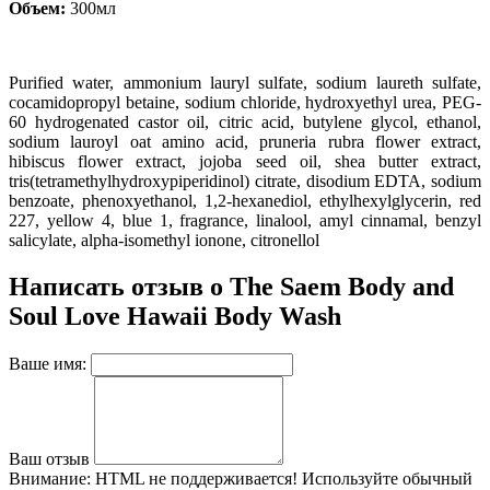
Объем:
300мл
Purified water
, ammonium lauryl sulfate
, sodium laureth sulfate
,
cocamidopropyl betaine
, sodium chloride
, hydroxyethyl urea
, PEG-
60 hydrogenated castor oil
, citric acid
, butylene glycol
, ethanol
,
sodium lauroyl oat amino acid
, pruneria rubra flower extract
,
hibiscus flower extract
, jojoba seed oil
, shea butter extract
,
tris(tetramethylhydroxypiperidinol) citrate
, disodium EDTA
, sodium
benzoate
, phenoxyethanol
, 1
,2-hexanediol
, ethylhexylglycerin
, red
227
, yellow 4
, blue 1
, fragrance
, linalool
, amyl cinnamal
, benzyl
salicylate
, alpha-isomethyl ionone
, citronellol
Написать отзыв о The Saem Body and
Soul Love Hawaii Body Wash
Ваше имя:
Ваш отзыв
Внимание:
HTML не поддерживается! Используйте обычный