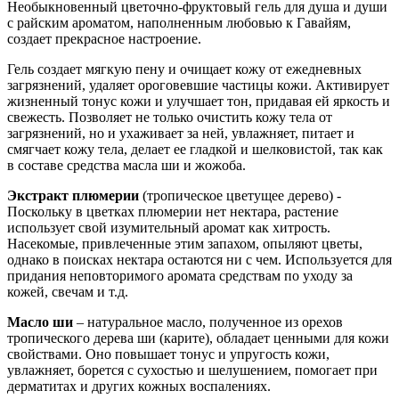
Необыкновенный цветочно-фруктовый гель для душа и души
с райским ароматом, наполненным любовью к Гавайям,
создает прекрасное настроение.
Гель создает мягкую пену и очищает кожу от ежедневных
загрязнений, удаляет ороговевшие частицы кожи. Активирует
жизненный тонус кожи и улучшает тон, придавая ей яркость и
свежесть. Позволяет не только очистить кожу тела от
загрязнений, но и ухаживает за ней, увлажняет, питает и
смягчает кожу тела, делает ее гладкой и шелковистой, так как
в составе средства масла ши и жожоба.
Экстракт плюмерии
(тропическое цветущее дерево) -
Поскольку в цветках плюмерии нет нектара, растение
использует свой изумительный аромат как хитрость.
Насекомые, привлеченные этим запахом, опыляют цветы,
однако в поисках нектара остаются ни с чем. Используется для
придания неповторимого аромата средствам по уходу за
кожей, свечам и т.д.
Масло ши
– натуральное масло, полученное из орехов
тропического дерева ши (карите), обладает ценными для кожи
свойствами. Оно повышает тонус и упругость кожи,
увлажняет, борется с сухостью и шелушением, помогает при
дерматитах и других кожных воспалениях.