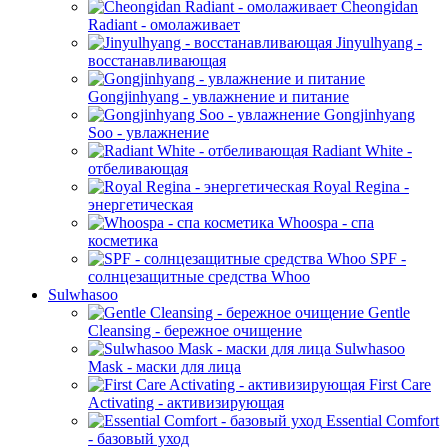
Cheongidan
Radiant - омолаживает
Jinyulhyang -
восстанавливающая
Gongjinhyang - увлажнение и питание
Gongjinhyang
Soo - увлажнение
Radiant White -
отбеливающая
Royal Regina -
энергетическая
Whoospa - спа
косметика
SPF -
солнцезащитные средства Whoo
Sulwhasoo
Gentle
Cleansing - бережное очищение
Sulwhasoo
Mask - маски для лица
First Care
Activating - активизирующая
Essential Comfort
- базовый уход