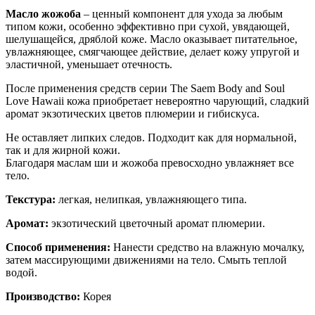
Масло жожоба
– ценный компонент для ухода за любым
типом кожи, особенно эффективно при сухой, увядающей,
шелушащейся, дряблой коже. Масло оказывает питательное,
увлажняющее, смягчающее действие, делает кожу упругой и
эластичной, уменьшает отечность.
После применения средств серии The Saem Body and Soul
Love Hawaii кожа приобретает невероятно чарующий, сладкий
аромат экзотических цветов плюмерии и гибискуса.
Не оставляет липких следов. Подходит как для нормальной,
так и для жирной кожи.
Благодаря маслам ши и жожоба превосходно увлажняет все
тело.
Текстура:
легкая, нелипкая, увлажняющего типа.
Аромат:
экзотический цветочный аромат плюмерии.
Способ применения:
Нанести средство на влажную мочалку,
затем массирующими движениями на тело. Смыть теплой
водой.
Производство:
Корея