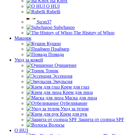
Isa Knox
O HUI
Rubelli
Su:m37
Sulwhasoo
The History of Whoo
Макияж
Кушон
Праймер
Помада
Уход за кожей
Очищение
Тоник
Эссенция
Эмульсия
Крем для глаз
Крем для лица
Маска для лица
Отбеливание
Уход за телом
Крем для рук
Защита от солнца SPF
Волосы
O HUI