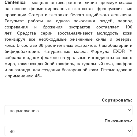
Centenica
- мощная а
нтивозрастная линия премиум-класса
на основе
ферментированных экстрактах французских вин
провинции Сотерн и экстракте белого индийского женьшеня.
Р
езультат работы не одного поколения людей, период
созревания и брожения экстрактов составляет 100
лет!
Средства серии восстанавливают молодость кожи
тонизируя все необходимые жизненные силы и резервы
кожи.
В составе 88 растительных экстрактов. Лактобактерии и
бифидобактерии. Натуральные масла.
Формула EXOR ™
собрала в одном флаконе натуральные ингредиенты со всего
мира, такие как двойной трюфель, натуральный гоча, шафран
и ашваганда, для создания благородной кожи. Рекомендовано
к применению 45+
Сортировать:
Показывать: