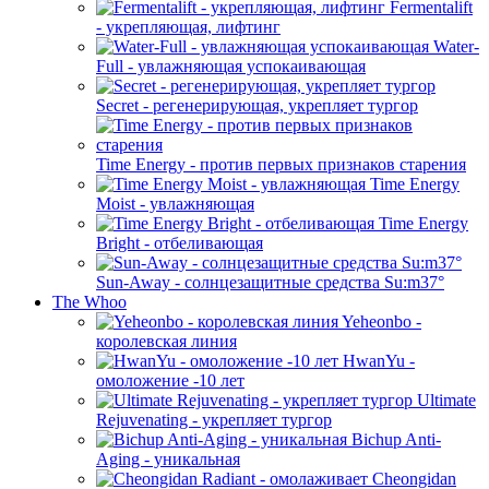
Fermentalift
- укрепляющая, лифтинг
Water-
Full - увлажняющая успокаивающая
Secret - регенерирующая, укрепляет тургор
Time Energy - против первых признаков старения
Time Energy
Moist - увлажняющая
Time Energy
Bright - отбеливающая
Sun-Away - солнцезащитные средства Su:m37°
The Whoo
Yeheonbo -
королевская линия
HwanYu -
омоложение -10 лет
Ultimate
Rejuvenating - укрепляет тургор
Bichup Anti-
Aging - уникальная
Cheongidan