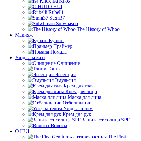
Isa Knox
O HUI
Rubelli
Su:m37
Sulwhasoo
The History of Whoo
Макияж
Кушон
Праймер
Помада
Уход за кожей
Очищение
Тоник
Эссенция
Эмульсия
Крем для глаз
Крем для лица
Маска для лица
Отбеливание
Уход за телом
Крем для рук
Защита от солнца SPF
Волосы
O HUI
The First