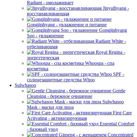
Radiant - омолаживает
Jinyulhyang -
восстанавливающая
Gongjinhyang - увлажнение и питание
Gongjinhyang
Soo - увлажнение
Radiant White -
отбеливающая
Royal Regina -
энергетическая
Whoospa - спа
косметика
SPF -
солнцезащитные средства Whoo
Sulwhasoo
Gentle
Cleansing - бережное очищение
Sulwhasoo
Mask - маски для лица
First Care
Activating - активизирующая
Essential Comfort
- базовый уход
Concentrated