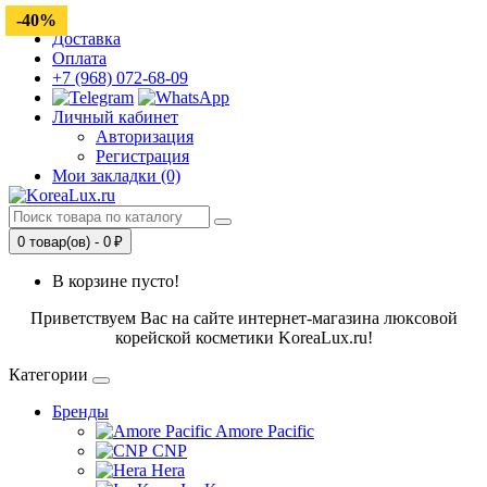
-17%
-40%
Доставка
Оплата
+7 (968) 072-68-09
Личный кабинет
Авторизация
Регистрация
Мои закладки (0)
0 товар(ов) - 0 ₽
В корзине пусто!
Приветствуем Вас на сайте интернет-магазина люксовой
корейской косметики KoreaLux.ru!
Категории
Бренды
Amore Pacific
CNP
Hera