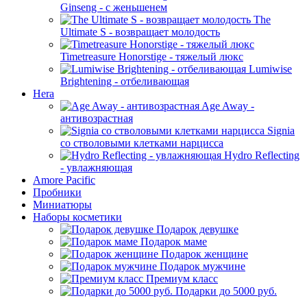
Ginseng - с женьшенем
The
Ultimate S - возвращает молодость
Timetreasure Honorstige - тяжелый люкс
Lumiwise
Brightening - отбеливающая
Hera
Age Away -
антивозрастная
Signia
со стволовыми клетками нарцисса
Hydro Reflecting
- увлажняющая
Amore Pacific
Пробники
Миниатюры
Наборы косметики
Подарок девушке
Подарок маме
Подарок женщине
Подарок мужчине
Премиум класс
Подарки до 5000 руб.