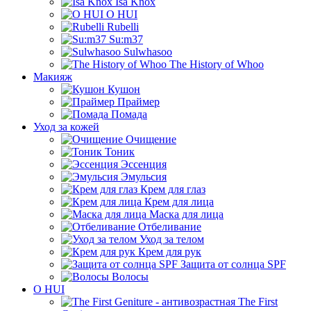
Isa Knox
O HUI
Rubelli
Su:m37
Sulwhasoo
The History of Whoo
Макияж
Кушон
Праймер
Помада
Уход за кожей
Очищение
Тоник
Эссенция
Эмульсия
Крем для глаз
Крем для лица
Маска для лица
Отбеливание
Уход за телом
Крем для рук
Защита от солнца SPF
Волосы
O HUI
The First