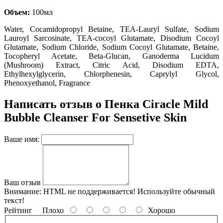
Объем:
100мл
Water
, Cocamidopropyl Betaine
, TEA-Lauryl Sulfate
, Sodium
Lauroyl Sarcosinate
, TEA-cocoyl Glutamate
, Disodium Cocoyl
Glutamate
, Sodium Chloride
, Sodium Cocoyl Glutamate
, Betaine
,
Tocopheryl Acetate
, Beta-Glucan
, Ganoderma Lucidum
(Mushroom) Extract
, Citric Acid
, Disodium EDTA
,
Ethylhexylglycerin
, Chlorphenesin
, Caprylyl Glycol
,
Phenoxyethanol
, Fragrance
Написать отзыв о Пенка Ciracle Mild
Bubble Cleanser For Sensetive Skin
Ваше имя:
Ваш отзыв
Внимание:
HTML не поддерживается! Используйте обычный
текст!
Рейтинг
Плохо
Хорошо