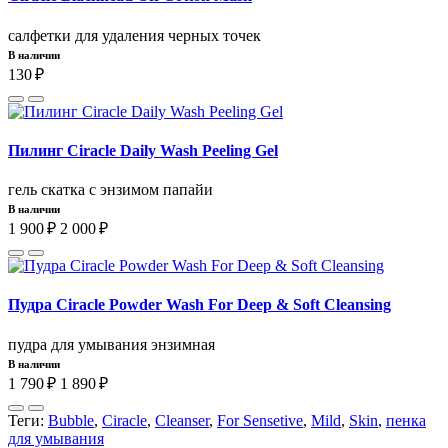
cалфетки для удаления черных точек
В наличии
130 ₽
Пилинг Ciracle Daily Wash Peeling Gel
гель скатка с энзимом папайи
В наличии
1 900 ₽
2 000 ₽
Пудра Ciracle Powder Wash For Deep & Soft Cleansing
пудра для умывания энзимная
В наличии
1 790 ₽
1 890 ₽
Теги:
Bubble
,
Ciracle
,
Cleanser
,
For Sensetive
,
Mild
,
Skin
,
пенка
для умывания