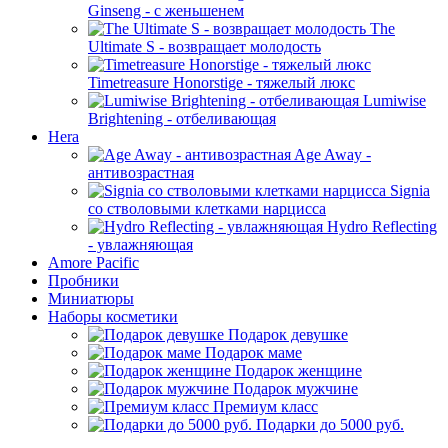
Ginseng - с женьшенем
The
Ultimate S - возвращает молодость
Timetreasure Honorstige - тяжелый люкс
Lumiwise
Brightening - отбеливающая
Hera
Age Away -
антивозрастная
Signia
со стволовыми клетками нарцисса
Hydro Reflecting
- увлажняющая
Amore Pacific
Пробники
Миниатюры
Наборы косметики
Подарок девушке
Подарок маме
Подарок женщине
Подарок мужчине
Премиум класс
Подарки до 5000 руб.