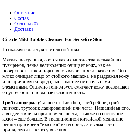
Описание
Состав
Отзывы (0)
Доставка
Ciracle Mild Bubble Cleanser For Sensetive Skin
Пенка-мусс для чувствительной кожи.
Мягкая, воздушная, состоящая их множества мельчайших
пузырьков, пенка великолепно очищает кожу, как ее
поверхность, так и поры, вымывая из них загрязнения. Она
мягко очищает лицо от стойкого макияжа, не раздражая кожу
и не причиняя ей вреда, насыщает ее питательными
элементами. Отлично тонизирует, смягчает кожу, возвращает
ей упругость и повышает эластичность.
Гриб ганодерма
(Ganoderma Lusidum, гриб рейши, гриб
линчжи, трутовик лакированный или чага). Названий много,
а воздействие на организм человека, а также на состояние
кожи – еще больше. В традиционной китайской медицине
рейши присвоена "высшая" категория, да и сама гриб
принадлежит к классу высших.