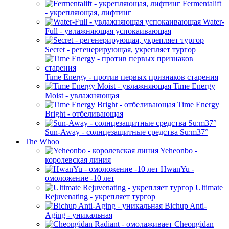
Fermentalift
- укрепляющая, лифтинг
Water-
Full - увлажняющая успокаивающая
Secret - регенерирующая, укрепляет тургор
Time Energy - против первых признаков старения
Time Energy
Moist - увлажняющая
Time Energy
Bright - отбеливающая
Sun-Away - солнцезащитные средства Su:m37°
The Whoo
Yeheonbo -
королевская линия
HwanYu -
омоложение -10 лет
Ultimate
Rejuvenating - укрепляет тургор
Bichup Anti-
Aging - уникальная
Cheongidan