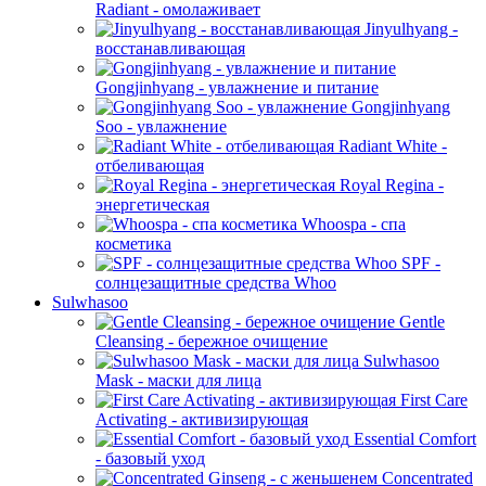
Radiant - омолаживает
Jinyulhyang -
восстанавливающая
Gongjinhyang - увлажнение и питание
Gongjinhyang
Soo - увлажнение
Radiant White -
отбеливающая
Royal Regina -
энергетическая
Whoospa - спа
косметика
SPF -
солнцезащитные средства Whoo
Sulwhasoo
Gentle
Cleansing - бережное очищение
Sulwhasoo
Mask - маски для лица
First Care
Activating - активизирующая
Essential Comfort
- базовый уход
Concentrated