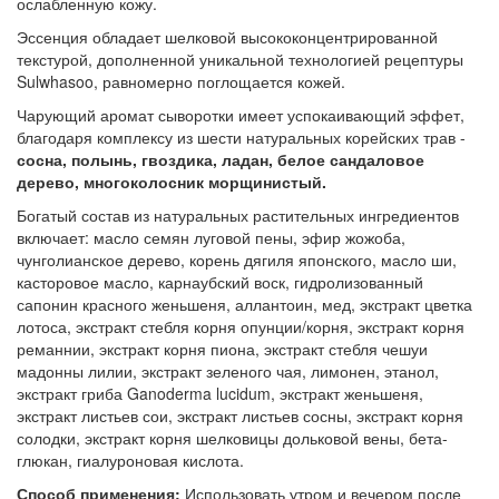
ослабленную кожу.
Эссенция обладает шелковой высококонцентрированной
текстурой, дополненной уникальной технологией рецептуры
Sulwhasoo, равномерно поглощается кожей.
Чарующий аромат сыворотки имеет успокаивающий эффет,
благодаря комплексу из шести натуральных корейских трав -
сосна, полынь, гвоздика, ладан, белое сандаловое
дерево, многоколосник морщинистый.
Богатый состав из натуральных растительных ингредиентов
включает: масло семян луговой пены, эфир жожоба,
чунголианское дерево, корень дягиля японского, масло ши,
касторовое масло, карнаубский воск, гидролизованный
сапонин красного женьшеня, аллантоин, мед, экстракт цветка
лотоса, экстракт стебля корня опунции/корня, экстракт корня
реманнии, экстракт корня пиона, экстракт стебля чешуи
мадонны лилии, экстракт зеленого чая, лимонен, этанол,
экстракт гриба Ganoderma lucidum, экстракт женьшеня,
экстракт листьев сои, экстракт листьев сосны, экстракт корня
солодки, экстракт корня шелковицы дольковой вены, бета-
глюкан, гиалуроновая кислота.
Способ применения:
Использовать утром и вечером после