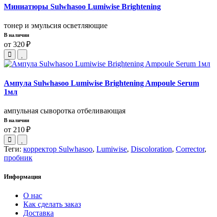
Миниатюры Sulwhasoo Lumiwise Brightening
тонер и эмульсия осветляющие
В наличии
от 320 ₽
Ампула Sulwhasoo Lumiwise Brightening Ampoule Serum
1мл
ампульная сыворотка отбеливающая
В наличии
от 210 ₽
Теги:
корректор Sulwhasoo
,
Lumiwise
,
Discoloration
,
Corrector
,
пробник
Информация
О нас
Как сделать заказ
Доставка