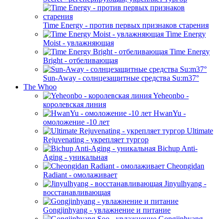
Time Energy - против первых признаков старения
Time Energy
Moist - увлажняющая
Time Energy
Bright - отбеливающая
Sun-Away - солнцезащитные средства Su:m37°
The Whoo
Yeheonbo -
королевская линия
HwanYu -
омоложение -10 лет
Ultimate
Rejuvenating - укрепляет тургор
Bichup Anti-
Aging - уникальная
Cheongidan
Radiant - омолаживает
Jinyulhyang -
восстанавливающая
Gongjinhyang - увлажнение и питание
Gongjinhyang