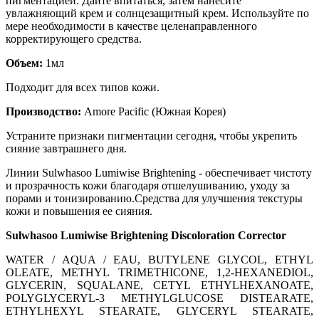
пигментацией. Дайте впитаться, затем нанесите
увлажняющий крем и солнцезащитный крем. Используйте по
мере необходимости в качестве целенаправленного
корректирующего средства.
Объем:
1мл
Подходит для всех типов кожи.
Производство:
Amore Pacific (Южная Корея)
Устраните признаки пигментации сегодня, чтобы укрепить
сияние завтрашнего дня.
Линии Sulwhasoo Lumiwise Brightening - обеспечивает чистоту
и прозрачность кожи благодаря отшелушиванию, уходу за
порами и тонизированию.Средства для улучшения текстуры
кожи и повышения ее сияния.
Sulwhasoo Lumiwise Brightening Discoloration Corrector
WATER / AQUA / EAU
, BUTYLENE GLYCOL
, ETHYL
OLEATE
, METHYL TRIMETHICONE
, 1
,2-HEXANEDIOL
,
GLYCERIN
, SQUALANE
, CETYL ETHYLHEXANOATE
,
POLYGLYCERYL-3 METHYLGLUCOSE DISTEARATE
,
ETHYLHEXYL STEARATE
, GLYCERYL STEARATE
,