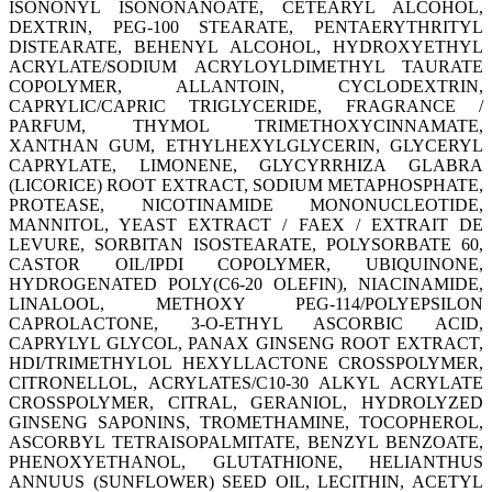
ISONONYL ISONONANOATE
, CETEARYL ALCOHOL
,
DEXTRIN
, PEG-100 STEARATE
, PENTAERYTHRITYL
DISTEARATE
, BEHENYL ALCOHOL
, HYDROXYETHYL
ACRYLATE/SODIUM ACRYLOYLDIMETHYL TAURATE
COPOLYMER
, ALLANTOIN
, CYCLODEXTRIN
,
CAPRYLIC/CAPRIC TRIGLYCERIDE
, FRAGRANCE /
PARFUM
, THYMOL TRIMETHOXYCINNAMATE
,
XANTHAN GUM
, ETHYLHEXYLGLYCERIN
, GLYCERYL
CAPRYLATE
, LIMONENE
, GLYCYRRHIZA GLABRA
(LICORICE) ROOT EXTRACT
, SODIUM METAPHOSPHATE
,
PROTEASE
, NICOTINAMIDE MONONUCLEOTIDE
,
MANNITOL
, YEAST EXTRACT / FAEX / EXTRAIT DE
LEVURE
, SORBITAN ISOSTEARATE
, POLYSORBATE 60
,
CASTOR OIL/IPDI COPOLYMER
, UBIQUINONE
,
HYDROGENATED POLY(C6-20 OLEFIN)
, NIACINAMIDE
,
LINALOOL
, METHOXY PEG-114/POLYEPSILON
CAPROLACTONE
, 3-O-ETHYL ASCORBIC ACID
,
CAPRYLYL GLYCOL
, PANAX GINSENG ROOT EXTRACT
,
HDI/TRIMETHYLOL HEXYLLACTONE CROSSPOLYMER
,
CITRONELLOL
, ACRYLATES/C10-30 ALKYL ACRYLATE
CROSSPOLYMER
, CITRAL
, GERANIOL
, HYDROLYZED
GINSENG SAPONINS
, TROMETHAMINE
, TOCOPHEROL
,
ASCORBYL TETRAISOPALMITATE
, BENZYL BENZOATE
,
PHENOXYETHANOL
, GLUTATHIONE
, HELIANTHUS
ANNUUS (SUNFLOWER) SEED OIL
, LECITHIN
, ACETYL