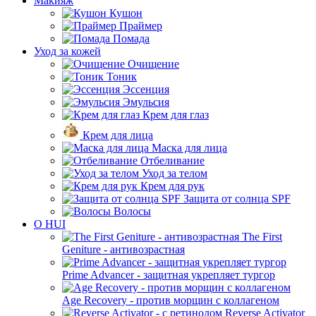
Макияж
Кушон
Праймер
Помада
Уход за кожей
Очищение
Тоник
Эссенция
Эмульсия
Крем для глаз
Крем для лица
Маска для лица
Отбеливание
Уход за телом
Крем для рук
Защита от солнца SPF
Волосы
O HUI
The First
Geniture - антивозрастная
Prime Advancer - защитная укрепляет тургор
Age Recovery - против морщин с коллагеном
Reverse Activator