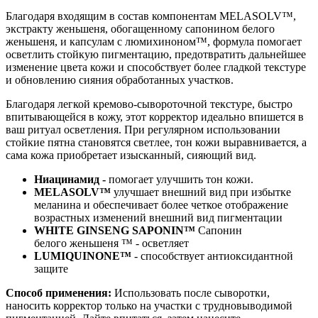
Благодаря входящим в состав компонентам MELASOLV™,
экстракту женьшеня, обогащенному сапонином белого
женьшеня, и капсулам с люмихиноном™, формула помогает
осветлить стойкую пигментацию, предотвратить дальнейшее
изменение цвета кожи и способствует более гладкой текстуре
и обновлению сияния обработанных участков.
Благодаря легкой кремово-сывороточной текстуре, быстро
впитывающейся в кожу, этот корректор идеально впишется в
ваш ритуал осветления. При регулярном использовании
стойкие пятна становятся светлее, тон кожи выравнивается, а
сама кожа приобретает изысканный, сияющий вид.
Ниацинамид -
помогает улучшить тон кожи.
MELASOLV™
улучшает внешний вид при избытке
меланина и обеспечивает более четкое отображение
возрастных изменений внешний вид пигментации
WHITE GINSENG SAPONIN™
Сапонин
белого женьшеня ™ - осветляет
LUMIQUINONE™
- способствует антиоксидантной
защите
Способ применения:
Использовать после сыворотки,
наносить корректор только на участки с трудновыводимой