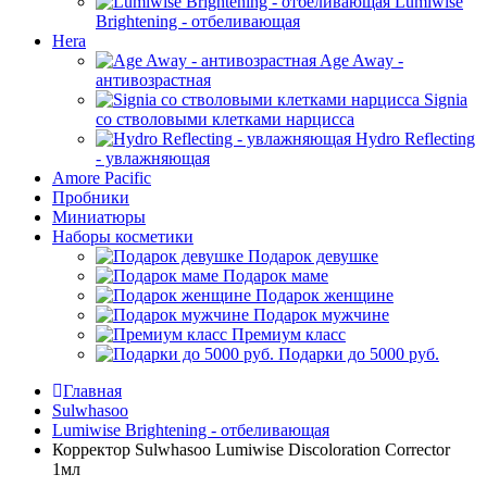
Lumiwise
Brightening - отбеливающая
Hera
Age Away -
антивозрастная
Signia
со стволовыми клетками нарцисса
Hydro Reflecting
- увлажняющая
Amore Pacific
Пробники
Миниатюры
Наборы косметики
Подарок девушке
Подарок маме
Подарок женщине
Подарок мужчине
Премиум класс
Подарки до 5000 руб.
Главная
Sulwhasoo
Lumiwise Brightening - отбеливающая
Корректор Sulwhasoo Lumiwise Discoloration Corrector
1мл