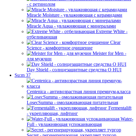
- с ретинолом
Miracle Moisture - увлажняющая с керамидами
Miracle Aqua - увлажняющая с минералами
Extreme White -
отбеливающая
Clear
Science - комфортное очищение
Meister for Men -
для мужчин
Day Shield - солнцезащитные средства O HUI
Su:m 37
Centenica - антивозрастная линия премиум-класса
LosecSumma - омолаживающая питательная
Fermentalift
- укрепляющая, лифтинг
Water-
Full - увлажняющая успокаивающая
Secret - регенерирующая, укрепляет тургор