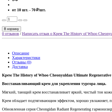
от 10 шт. - 70 ₽/шт.
В корзину
0 отзывов
/
Написать отзыв о Крем The History of Whoo Cheonyul
Описание
Характеристики
Отзывы (0)
Доставка
Крем The History of Whoo Cheonyuldan Ultimate Regenerativ
Восстанавливающий крем для укрепления тургора лица.
Мягкий, тающий крем восстанавливает яркий, чистый тон кожи
Крем обладает подтягивающим эффектом, хорошо увлажняет, пи
Обновленная серия Cheongidan Radiant Regenerating гармонизир