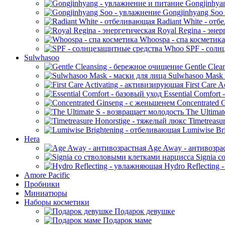
Gongjinhya
Gongjinhyang Soo
Radiant White - от
Royal Regina - энер
Whoospa - спа косметика
SPF - солн
Sulwhasoo
Gentle Clea
Sulwhasoo Mask 
First Care 
Essential Comfort 
Concentrated 
The Ultimat
Timetreasu
Lumiwise Bri
Hera
Age Away - антивозра
Signia с
Hydro Reflecting
Amore Pacific
Пробники
Миниатюры
Наборы косметики
Подарок девушке
Подарок маме