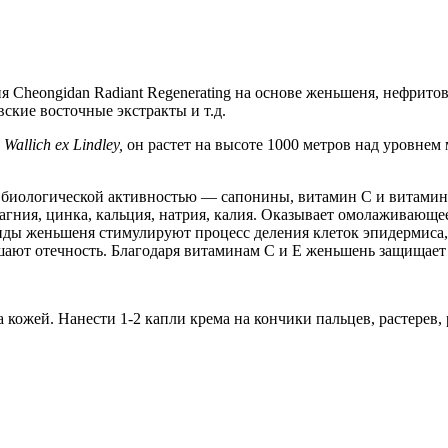
eongidan Radiant Regenerating на основе женьшеня, нефритовой
вские восточные экстракты и т.д.
allich ex Lindley,
он растет на высоте 1000 метров над уровнем
 биологической активностью — сапонины, витамин С и витамин
магния, цинка, кальция, натрия, калия. Оказывает омолаживающе
зиды женьшеня стимулируют процесс деления клеток эпидермиса,
шают отечность. Благодаря витаминам С и Е женьшень защищает
за кожей. Нанести 1-2 капли крема на кончики пальцев, растер