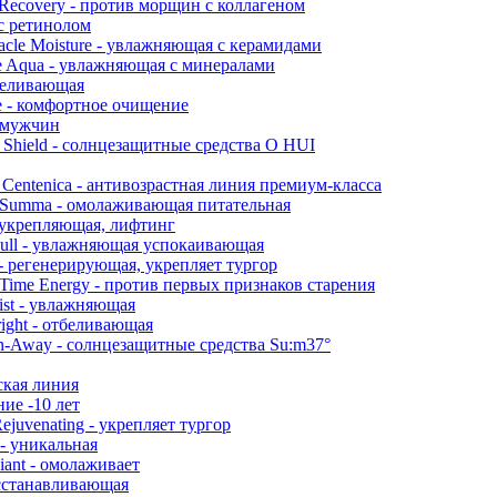
Recovery - против морщин с коллагеном
 с ретинолом
acle Moisture - увлажняющая с керамидами
e Aqua - увлажняющая с минералами
тбеливающая
e - комфортное очищение
я мужчин
Shield - солнцезащитные средства O HUI
Centenica - антивозрастная линия премиум-класса
Summa - омолаживающая питательная
- укрепляющая, лифтинг
ull - увлажняющая успокаивающая
 - регенерирующая, укрепляет тургор
Time Energy - против первых признаков старения
ist - увлажняющая
ight - отбеливающая
-Away - солнцезащитные средства Su:m37°
ская линия
ие -10 лет
ejuvenating - укрепляет тургор
 - уникальная
iant - омолаживает
осстанавливающая