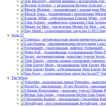
Age 
Reverse Activator -
Mir
Miracl
Extreme White - о
Clear Scienc
Meister for Men - дл
Day 
Su:m 37
Losec
Fermentalift 
Water-F
Secret
Time Energy Mo
Time Energy Br
Sun
The Whoo
Yeheonbo - королев
HwanYu - омоложен
Ultimate R
Bichup Anti-Aging
Cheongidan Rad
Jinyulhyang - в