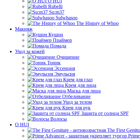
O HUI
Rubelli
Su:m37
Sulwhasoo
The History of Whoo
Макияж
Кушон
Праймер
Помада
Уход за кожей
Очищение
Тоник
Эссенция
Эмульсия
Крем для глаз
Крем для лица
Маска для лица
Отбеливание
Уход за телом
Крем для рук
Защита от солнца SPF
Волосы
O HUI
The First Genit
Prime