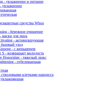
ng - увлажнение и питание
 - увлажнение
беливающая
гетическая
цезащитные средства Whoo
nsing - бережное очищение
- маски для лица
Activating - активизирующая
- базовый уход
Ginseng - с женьшенем
e S - возвращает молодость
re Honorstige - тяжелый люкс
ghtening - отбеливающая
стная
о стволовыми клетками нарцисса
 - увлажняющая