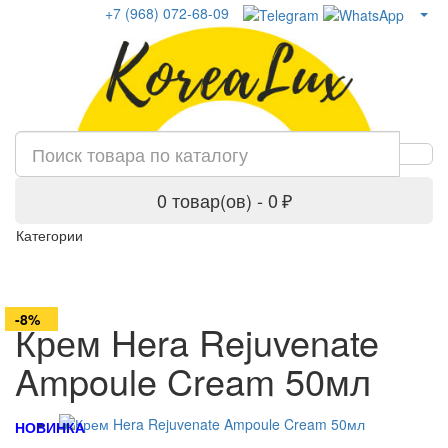
+7 (968) 072-68-09
0 товар(ов) - 0 ₽
Категории
-11%
-18%
-7%
-29%
-29%
-34%
-8%
Крем Hera Rejuvenate
Ampoule Cream 50мл
НОВИНКА