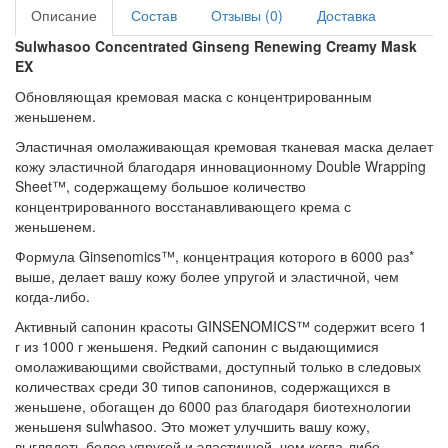
Описание
Состав
Отзывы (0)
Доставка
Sulwhasoo Concentrated Ginseng Renewing Creamy Mask
EX
Обновляющая кремовая маска с концентрированным
женьшенем.
Эластичная омолаживающая кремовая тканевая маска делает
кожу эластичной благодаря инновационному Double Wrapping
Sheet™, содержащему большое количество
концентрированного восстанавливающего крема с
женьшенем.
Формула Ginsenomics™, концентрация которого в 6000 раз*
выше, делает вашу кожу более упругой и эластичной, чем
когда-либо.
Активный сапонин красоты GINSENOMICS™ содержит всего 1
г из 1000 г женьшеня. Редкий сапонин с выдающимися
омолаживающими свойствами, доступный только в следовых
количествах среди 30 типов сапонинов, содержащихся в
женьшене, обогащен до 6000 раз благодаря биотехнологии
женьшеня sulwhasoo. Это может улучшить вашу кожу,
выглядеть более упругой и эластичной, чем когда-либо.