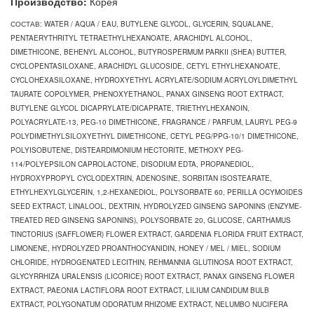
Производство:
Корея
СОСТАВ: WATER / AQUA / EAU, BUTYLENE GLYCOL, GLYCERIN, SQUALANE,
PENTAERYTHRITYL TETRAETHYLHEXANOATE, ARACHIDYL ALCOHOL,
DIMETHICONE, BEHENYL ALCOHOL, BUTYROSPERMUM PARKII (SHEA) BUTTER,
CYCLOPENTASILOXANE, ARACHIDYL GLUCOSIDE, CETYL ETHYLHEXANOATE,
CYCLOHEXASILOXANE, HYDROXYETHYL ACRYLATE/SODIUM ACRYLOYLDIMETHYL
TAURATE COPOLYMER, PHENOXYETHANOL, PANAX GINSENG ROOT EXTRACT,
BUTYLENE GLYCOL DICAPRYLATE/DICAPRATE, TRIETHYLHEXANOIN,
POLYACRYLATE-13, PEG-10 DIMETHICONE, FRAGRANCE / PARFUM, LAURYL PEG-9
POLYDIMETHYLSILOXYETHYL DIMETHICONE, CETYL PEG/PPG-10/1 DIMETHICONE,
POLYISOBUTENE, DISTEARDIMONIUM HECTORITE, METHOXY PEG-
114/POLYEPSILON CAPROLACTONE, DISODIUM EDTA, PROPANEDIOL,
HYDROXYPROPYL CYCLODEXTRIN, ADENOSINE, SORBITAN ISOSTEARATE,
ETHYLHEXYLGLYCERIN, 1,2-HEXANEDIOL, POLYSORBATE 60, PERILLA OCYMOIDES
SEED EXTRACT, LINALOOL, DEXTRIN, HYDROLYZED GINSENG SAPONINS (ENZYME-
TREATED RED GINSENG SAPONINS), POLYSORBATE 20, GLUCOSE, CARTHAMUS
TINCTORIUS (SAFFLOWER) FLOWER EXTRACT, GARDENIA FLORIDA FRUIT EXTRACT,
LIMONENE, HYDROLYZED PROANTHOCYANIDIN, HONEY / MEL / MIEL, SODIUM
CHLORIDE, HYDROGENATED LECITHIN, REHMANNIA GLUTINOSA ROOT EXTRACT,
GLYCYRRHIZA URALENSIS (LICORICE) ROOT EXTRACT, PANAX GINSENG FLOWER
EXTRACT, PAEONIA LACTIFLORA ROOT EXTRACT, LILIUM CANDIDUM BULB
EXTRACT, POLYGONATUM ODORATUM RHIZOME EXTRACT, NELUMBO NUCIFERA