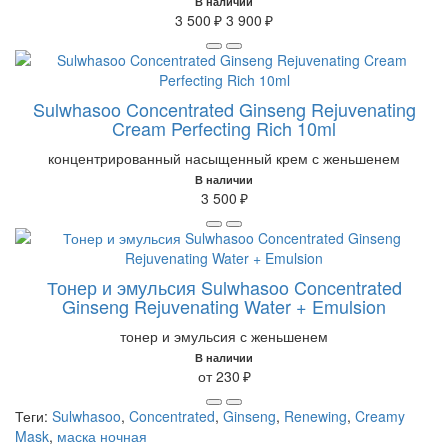
В наличии
3 500 ₽
3 900 ₽
Sulwhasoo Concentrated Ginseng Rejuvenating
Cream Perfecting Rich 10ml
концентрированный насыщенный крем с женьшенем
В наличии
3 500 ₽
Тонер и эмульсия Sulwhasoo Concentrated
Ginseng Rejuvenating Water + Emulsion
тонер и эмульсия с женьшенем
В наличии
от 230 ₽
Теги:
Sulwhasoo
,
Concentrated
,
Ginseng
,
Renewing
,
Creamy
Mask
,
маска ночная