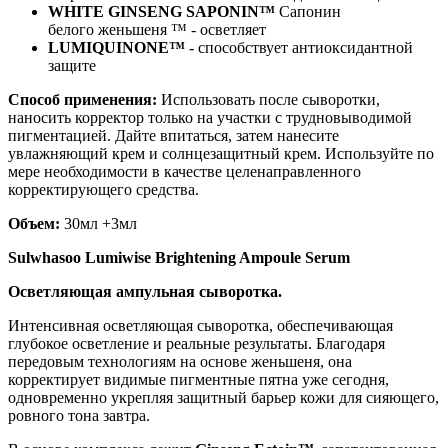
WHITE GINSENG SAPONIN™
Сапонин
белого женьшеня ™ - осветляет
LUMIQUINONE™
- способствует антиоксидантной
защите
Способ применения:
Использовать после сыворотки,
наносить корректор только на участки с трудновыводимой
пигментацией. Дайте впитаться, затем нанесите
увлажняющий крем и солнцезащитный крем. Используйте по
мере необходимости в качестве целенаправленного
корректирующего средства.
Объем:
30мл +3мл
Sulwhasoo Lumiwise Brightening Ampoule Serum
Осветляющая ампульная сыворотка.
Интенсивная осветляющая сыворотка, обеспечивающая
глубокое осветление и реальные результаты. Благодаря
передовым технологиям на основе женьшеня, она
корректирует видимые пигментные пятна уже сегодня,
одновременно укрепляя защитный барьер кожи для сияющего,
ровного тона завтра.