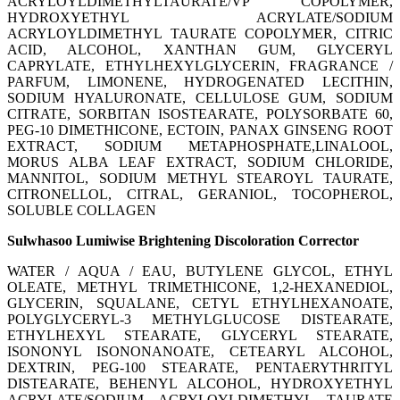
ACRYLOYLDIMETHYLTAURATE/VP COPOLYMER
,
HYDROXYETHYL ACRYLATE/SODIUM
ACRYLOYLDIMETHYL TAURATE COPOLYMER
, CITRIC
ACID
, ALCOHOL
, XANTHAN GUM
, GLYCERYL
CAPRYLATE
, ETHYLHEXYLGLYCERIN
, FRAGRANCE /
PARFUM
, LIMONENE
, HYDROGENATED LECITHIN
,
SODIUM HYALURONATE
, CELLULOSE GUM
, SODIUM
CITRATE
, SORBITAN ISOSTEARATE
, POLYSORBATE 60
,
PEG-10 DIMETHICONE
, ECTOIN
, PANAX GINSENG ROOT
EXTRACT
, SODIUM METAPHOSPHATE
,LINALOOL
,
MORUS ALBA LEAF EXTRACT
, SODIUM CHLORIDE
,
MANNITOL
, SODIUM METHYL STEAROYL TAURATE
,
CITRONELLOL
, CITRAL
, GERANIOL
, TOCOPHEROL
,
SOLUBLE COLLAGEN
Sulwhasoo Lumiwise Brightening Discoloration Corrector
WATER / AQUA / EAU
, BUTYLENE GLYCOL
, ETHYL
OLEATE
, METHYL TRIMETHICONE
, 1
,2-HEXANEDIOL
,
GLYCERIN
, SQUALANE
, CETYL ETHYLHEXANOATE
,
POLYGLYCERYL-3 METHYLGLUCOSE DISTEARATE
,
ETHYLHEXYL STEARATE
, GLYCERYL STEARATE
,
ISONONYL ISONONANOATE
, CETEARYL ALCOHOL
,
DEXTRIN
, PEG-100 STEARATE
, PENTAERYTHRITYL
DISTEARATE
, BEHENYL ALCOHOL
, HYDROXYETHYL
ACRYLATE/SODIUM ACRYLOYLDIMETHYL TAURATE