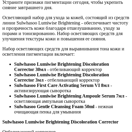
Устраните признаки пигментации сегодня, чтобы укрепить
сияние завтрашнего дня.
Осветляющий набор для ухода за кожей, состоящий из средств
линии Sulwhasoo Lumiwise Brightening - обеспечивает чистоту
и прозрачность кожи благодаря отшелушиванию, уходу за
порами и тонизированию. Набор осветляющих средств для
улучшения текстуры кожи и повышения ее сияния.
Набор осветляющих средств для выравнивания тона кожи и
осветления пигментации включает:
Sulwhasoo Lumiwise Brightening Discoloration
Corrector 30мл
- отбеливающий корректор
Sulwhasoo Lumiwise Brightening Discoloration
Corrector 3мл
- отбеливающий корректор
Sulwhasoo First Care Activating Serum VI 8мл
-
активизирующая сыворотка
Sulwhasoo Lumiwise Brightening Ampoule Serum 7мл
-
осветляющая ампульная сыворотка
Sulwhasoo Gentle Cleansing Foam 50ml
- нежная
очищающая пенка для умывания
Sulwhasoo Lumiwise Brightening Discoloration Corrector
Отбеливающий корректор