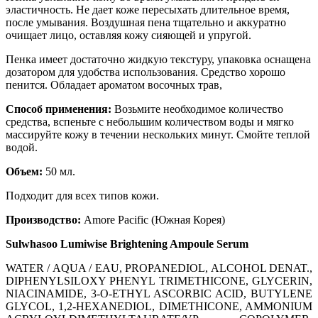
эластичность. Не дает коже пересыхать длительное время,
после умывания. Воздушная пена тщательно и аккуратно
очищает лицо, оставляя кожу сияющей и упругой.
Пенка имеет достаточно жидкую текстуру, упаковка оснащена
дозатором для удобства использования. Средство хорошо
пенится. Обладает ароматом восочных трав,
Способ применения:
Возьмите необходимое количество
средства, вспеньте с небольшим количеством воды и мягко
массируйте кожу в течении нескольких минут. Смойте теплой
водой.
Объем:
50 мл.
Подходит для всех типов кожи.
Производство:
Amore Pacific (Южная Корея)
Sulwhasoo Lumiwise Brightening Ampoule Serum
WATER / AQUA / EAU
, PROPANEDIOL
, ALCOHOL DENAT.
,
DIPHENYLSILOXY PHENYL TRIMETHICONE
, GLYCERIN
,
NIACINAMIDE
, 3-O-ETHYL ASCORBIC ACID
, BUTYLENE
GLYCOL
, 1
,2-HEXANEDIOL
, DIMETHICONE
, AMMONIUM