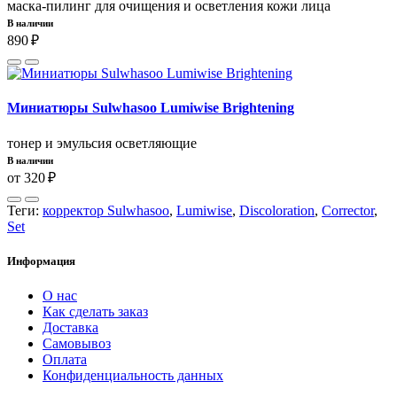
маска-пилинг для очищения и осветления кожи лица
В наличии
890 ₽
Миниатюры Sulwhasoo Lumiwise Brightening
тонер и эмульсия осветляющие
В наличии
от 320 ₽
Теги:
корректор Sulwhasoo
,
Lumiwise
,
Discoloration
,
Corrector
,
Set
Информация
О нас
Как сделать заказ
Доставка
Самовывоз
Оплата
Конфиденциальность данных