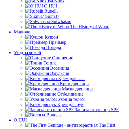
Isa Knox
O HUI
Rubelli
Su:m37
Sulwhasoo
The History of Whoo
Макияж
Кушон
Праймер
Помада
Уход за кожей
Очищение
Тоник
Эссенция
Эмульсия
Крем для глаз
Крем для лица
Маска для лица
Отбеливание
Уход за телом
Крем для рук
Защита от солнца SPF
Волосы
O HUI
The First