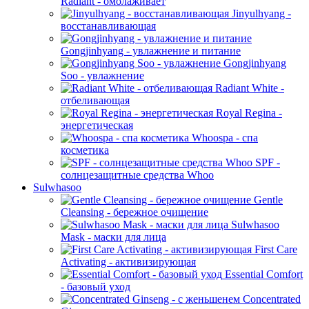
Radiant - омолаживает
Jinyulhyang -
восстанавливающая
Gongjinhyang - увлажнение и питание
Gongjinhyang
Soo - увлажнение
Radiant White -
отбеливающая
Royal Regina -
энергетическая
Whoospa - спа
косметика
SPF -
солнцезащитные средства Whoo
Sulwhasoo
Gentle
Cleansing - бережное очищение
Sulwhasoo
Mask - маски для лица
First Care
Activating - активизирующая
Essential Comfort
- базовый уход
Concentrated