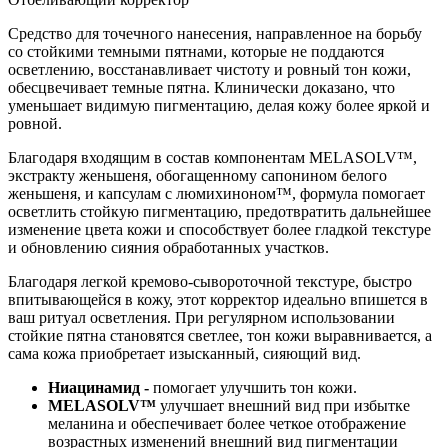
Средство для точечного нанесения, направленное на борьбу
со стойкими темными пятнами, которые не поддаются
осветлению, восстанавливает чистоту и ровный тон кожи,
обесцвечивает темные пятна. Клинически доказано, что
уменьшает видимую пигментацию, делая кожу более яркой и
ровной.
Благодаря входящим в состав компонентам MELASOLV™,
экстракту женьшеня, обогащенному сапонином белого
женьшеня, и капсулам с люмихиноном™, формула помогает
осветлить стойкую пигментацию, предотвратить дальнейшее
изменение цвета кожи и способствует более гладкой текстуре
и обновлению сияния обработанных участков.
Благодаря легкой кремово-сывороточной текстуре, быстро
впитывающейся в кожу, этот корректор идеально впишется в
ваш ритуал осветления. При регулярном использовании
стойкие пятна становятся светлее, тон кожи выравнивается, а
сама кожа приобретает изысканный, сияющий вид.
Ниацинамид -
помогает улучшить тон кожи.
MELASOLV™
улучшает внешний вид при избытке
меланина и обеспечивает более четкое отображение
возрастных изменений внешний вид пигментации