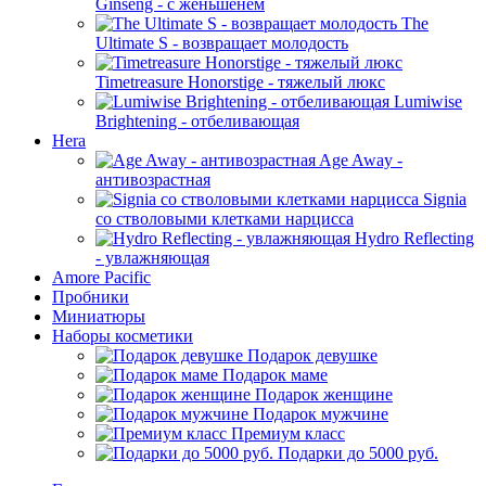
Ginseng - с женьшенем
The
Ultimate S - возвращает молодость
Timetreasure Honorstige - тяжелый люкс
Lumiwise
Brightening - отбеливающая
Hera
Age Away -
антивозрастная
Signia
со стволовыми клетками нарцисса
Hydro Reflecting
- увлажняющая
Amore Pacific
Пробники
Миниатюры
Наборы косметики
Подарок девушке
Подарок маме
Подарок женщине
Подарок мужчине
Премиум класс
Подарки до 5000 руб.