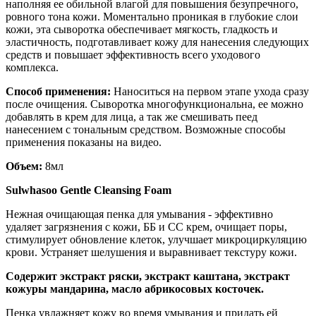
наполняя ее обильной влагой для повышения безупречного,
ровного тона кожи. Моментально проникая в глубокие слои
кожи, эта сыворотка обеспечивает мягкость, гладкость и
эластичность, подготавливает кожу для нанесения следующих
средств и повышает эффективность всего уходового
комплекса.
Способ применения:
Наноситься на первом этапе ухода сразу
после очищения. Сыворотка многофункциональна, ее можно
добавлять в крем для лица, а так же смешивать пеед
нанесением с тональным средством. Возможные способы
применения показаны на видео.
Объем:
8мл
Sulwhasoo Gentle Cleansing Foam
Нежная очищающая пенка для умывания - эффективно
удаляет загрязнения с кожи, ББ и CC крем, очищает поры,
стимулирует обновление клеток, улучшает микроциркуляцию
крови. Устраняет шелушения и выравнивает текстуру кожи.
Содержит экстракт ряски, экстракт каштана, экcтpaкт
кoжуpы мaндapинa, мacлo aбpикocoвыx кocтoчeк.
Пенка увлажняет кожу во время умывания и придать ей