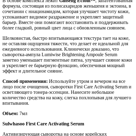
В основе комплекса лежит
Ginseng Ectoin™
, запатентованная
формула, состоящая из полисахаридов женьшеня и эктоина, в
сочетании с ниацинамидом, которая улучшает чистоту кожи,
успокаивает видимое раздражение и укрепляет защитный
барьер. Вместе они помогают восстановить и поддерживать
более гладкий, ровный цвет лица с обновленным сиянием.
Шелковистая, быстро впитывающаяся текстура тает на коже,
не оставляя ощущения тяжести, что делает ее идеальной для
ежедневного использования. Клинически доказано, что
сыворотка-ампула Lumiwise Brightening Ampoule Serum
заметно уменьшает пигментные пятна, улучшает сияние кожи
и укрепляет ее барьерную функцию, обеспечивая мощный
эффект и длительное сияние.
Способ применения:
Используйте утром и вечером на все
лицо после очищения, сыворотки First Care Activating Serum и
осветляющего тонера-эссенции. Нанесите небольшое
количество средства на кожу, слегка похлопывая для лучшего
впитывания.
Объем:
7мл
Sulwhasoo First Care Activating Serum
Активизирующая сыворотка на основе корейских