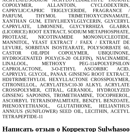
COPOLYMER
, ALLANTOIN
, CYCLODEXTRIN
,
CAPRYLIC/CAPRIC TRIGLYCERIDE
, FRAGRANCE /
PARFUM
, THYMOL TRIMETHOXYCINNAMATE
,
XANTHAN GUM
, ETHYLHEXYLGLYCERIN
, GLYCERYL
CAPRYLATE
, LIMONENE
, GLYCYRRHIZA GLABRA
(LICORICE) ROOT EXTRACT
, SODIUM METAPHOSPHATE
,
PROTEASE
, NICOTINAMIDE MONONUCLEOTIDE
,
MANNITOL
, YEAST EXTRACT / FAEX / EXTRAIT DE
LEVURE
, SORBITAN ISOSTEARATE
, POLYSORBATE 60
,
CASTOR OIL/IPDI COPOLYMER
, UBIQUINONE
,
HYDROGENATED POLY(C6-20 OLEFIN)
, NIACINAMIDE
,
LINALOOL
, METHOXY PEG-114/POLYEPSILON
CAPROLACTONE
, 3-O-ETHYL ASCORBIC ACID
,
CAPRYLYL GLYCOL
, PANAX GINSENG ROOT EXTRACT
,
HDI/TRIMETHYLOL HEXYLLACTONE CROSSPOLYMER
,
CITRONELLOL
, ACRYLATES/C10-30 ALKYL ACRYLATE
CROSSPOLYMER
, CITRAL
, GERANIOL
, HYDROLYZED
GINSENG SAPONINS
, TROMETHAMINE
, TOCOPHEROL
,
ASCORBYL TETRAISOPALMITATE
, BENZYL BENZOATE
,
PHENOXYETHANOL
, GLUTATHIONE
, HELIANTHUS
ANNUUS (SUNFLOWER) SEED OIL
, LECITHIN
, ACETYL
TETRAPEPTIDE-11
Написать отзыв о Корректор Sulwhasoo