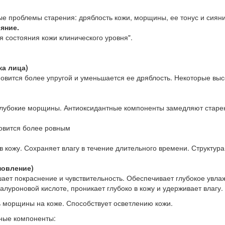
ые проблемы старения: дряблость кожи, морщины, ее тонус и сияни
яние.
я состояния кожи клинического уровня".
ка лица)
новится более упругой и уменьшается ее дряблость. Некоторые вы
глубокие морщины. Антиоксидантные компоненты замедляют старе
новится более ровным
в кожу. Сохраняет влагу в течение длительного времени. Структур
новление)
ет покраснение и чувствительность. Обеспечивает глубокое увлаж
алуроновой кислоте, проникает глубоко в кожу и удерживает влагу.
 морщины на коже. Способствует осветлению кожи.
ные компоненты: