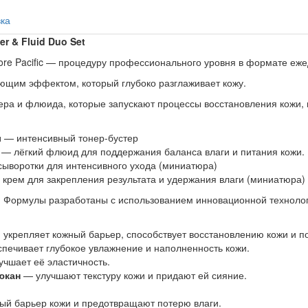
вка
er & Fluid Duo Set
re Pacific — процедуру профессионального уровня в формате еже
щим эффектом, который глубоко разглаживает кожу.
онера и флюида, которые запускают процессы восстановления кожи,
л
— интенсивный тонер-бустер
— лёгкий флюид для поддержания баланса влаги и питания кожи.
сыворотки для интенсивного ухода (миниатюра)
 крем для закрепления результата и удержания влаги (миниатюра)
ы. Формулы разработаны с использованием инновационной техноло
 укрепляет кожный барьер, способствует восстановлению кожи и п
печивает глубокое увлажнение и наполненность кожи.
учшает её эластичность.
юкан
— улучшают текстуру кожи и придают ей сияние.
й барьер кожи и предотвращают потерю влаги.