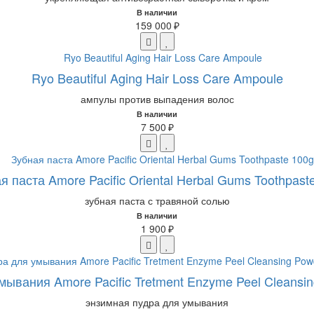
В наличии
159 000 ₽
Ryo Beautiful Aging Hair Loss Care Ampoule
ампулы против выпадения волос
В наличии
7 500 ₽
я паста Amore Pacific Oriental Herbal Gums Toothpast
зубная паста с травяной солью
В наличии
1 900 ₽
мывания Amore Pacific Tretment Enzyme Peel Cleansin
энзимная пудра для умывания