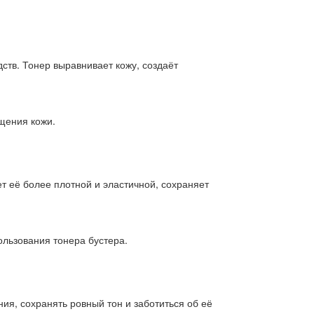
тв. Тонер выравнивает кожу, создаёт
щения кожи.
т её более плотной и эластичной, сохраняет
ользования тонера бустера.
ия, сохранять ровный тон и заботиться об её