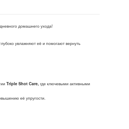
дневного домашнего ухода!
 глубоко увлажняют её и помогают вернуть
гии
Triple Shot Care,
где ключевыми активными
овышению её упругости.