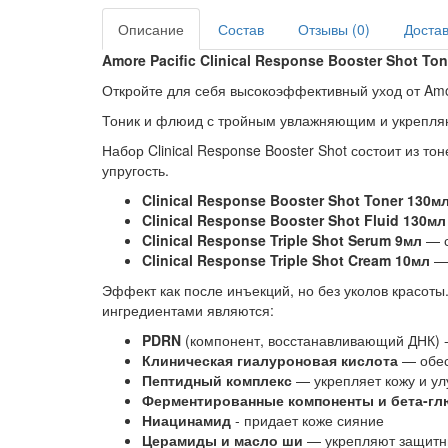
Описание
Состав
Отзывы (0)
Доста
Amore Pacific Clinical Response Booster Shot Ton
Откройте для себя высокоэффективный уход от Amo
Тоник и флюид с тройным увлажняющим и укрепляю
Набор Clinical Response Booster Shot состоит из т
упругость.
Clinical Response Booster Shot Toner 130м
Clinical Response Booster Shot Fluid 130мл
Clinical Response Triple Shot Serum 9мл
— 
Clinical Response Triple Shot Cream 10мл
—
Эффект как после инъекций, но без уколов красот
ингредиентами являются:
PDRN
(компонент, восстанавливающий ДНК) -
Клиническая гиалуроновая кислота
— обес
Пептидный комплекс
— укрепляет кожу и ул
Ферментированные компоненты и бета-гл
Ниацинамид
- придает коже сияние
Церамиды и масло ши
— укрепляют защитны