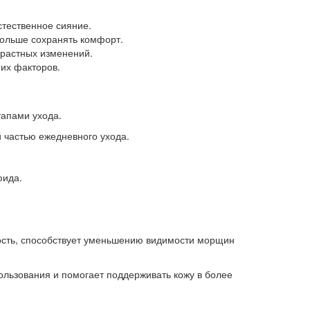
тественное сияние.
дольше сохранять комфорт.
зрастных изменений.
их факторов.
тапами ухода.
й частью ежедневного ухода.
юида.
ность, способствует уменьшению видимости морщин
ользования и помогает поддерживать кожу в более