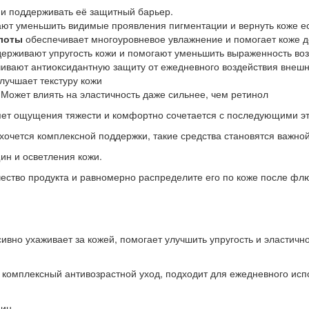
 и поддерживать её защитный барьер.
ют уменьшить видимые проявления пигментации и вернуть коже ес
слоты
обеспечивает многоуровневое увлажнение и помогает коже 
ерживают упругость кожи и помогают уменьшить выраженность во
ивают антиоксидантную защиту от ежедневного воздействия внешн
лучшает текстуру кожи
 Может влиять на эластичность даже сильнее, чем ретинол
ляет ощущения тяжести и комфортно сочетается с последующими э
 хочется комплексной поддержки, такие средства становятся важно
ин и осветления кожи.
ество продукта и равномерно распределите его по коже после фл
вно ухаживает за кожей, помогает улучшить упругость и эластич
т комплексный антивозрастной уход, подходит для ежедневного исп
ин.