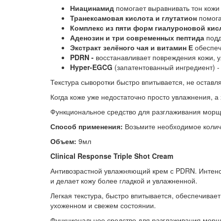
Ниацинамид
помогает выравнивать тон кожи
Транексамовая кислота и глутатион
помога
Комплекс из пяти форм гиалуроновой ки
Аденозин и три современных пептида
подд
Экстракт зелёного чая и витамин Е
обеспеч
PDRN -
восстанавливает повреждения кожи, у
Hyper-EGCG
(запатентованный ингредиент) -
Текстура сыворотки быстро впитывается, не остав
Когда коже уже недостаточно просто увлажнения, а
Функциональное средство для разглаживания морщ
Способ применения:
Возьмите необходимое колич
Объем:
9мл
Clinical Response Triple Shot Cream
Антивозрастной увлажняющий крем с PDRN. Интенси
и делает кожу более гладкой и увлажненной.
Легкая текстура, быстро впитывается, обеспечивае
ухоженном и свежем состоянии.
Функциональное средство для разглаживания морщ