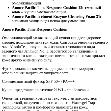
омолаживающий
Amore Pacific Time Response Cushion 15г сменный
блок -
кушон омолаживающий
Amore Pacific Tretment Enzyme Cleansing Foam 31г-
энзимная очищающая пенка для умывания
Amore Pacific Time Response Cushion
Омолаживающий увлажняющий кушон придает здоровое
сияние, исходящее изнутри кожи, благодаря энергии зеленого
чая. AbsoluTea, полученный из запатентованного вида
зеленого чая Jangwon No. 3, заботится об увлажнении и
эластичности кожи, а экстракт цветков зеленого чая придает
коже яркую жизненную силу.
Функциональная косметика для уменьшения морщин /
отбеливания/ защиты от ультрафиолета.
Солнцезащитный фактор SPF 50+ / PA+++
Кушон представлен в оттенке 21W1 - лен бежевый
Очень питательная кремовая текстура с антивозрастной
сывороткой, полученной по технологии Water-gel Trap
Technology, мягко и комфортно наносится на кожу.