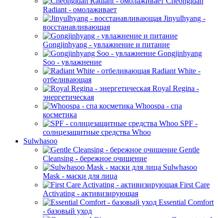
Cheongidan
Radiant - омолаживает
Jinyulhyang -
восстанавливающая
Gongjinhyang - увлажнение и питание
Gongjinhyang
Soo - увлажнение
Radiant White -
отбеливающая
Royal Regina -
энергетическая
Whoospa - спа
косметика
SPF -
солнцезащитные средства Whoo
Sulwhasoo
Gentle
Cleansing - бережное очищение
Sulwhasoo
Mask - маски для лица
First Care
Activating - активизирующая
Essential Comfort
- базовый уход