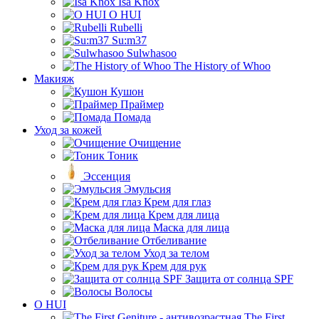
Isa Knox
O HUI
Rubelli
Su:m37
Sulwhasoo
The History of Whoo
Макияж
Кушон
Праймер
Помада
Уход за кожей
Очищение
Тоник
Эссенция
Эмульсия
Крем для глаз
Крем для лица
Маска для лица
Отбеливание
Уход за телом
Крем для рук
Защита от солнца SPF
Волосы
O HUI
The First