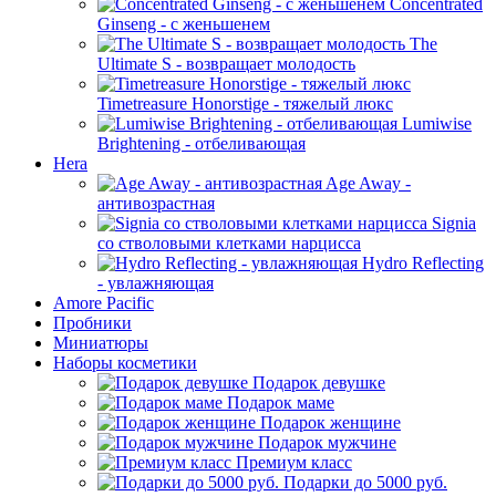
Concentrated
Ginseng - с женьшенем
The
Ultimate S - возвращает молодость
Timetreasure Honorstige - тяжелый люкс
Lumiwise
Brightening - отбеливающая
Hera
Age Away -
антивозрастная
Signia
со стволовыми клетками нарцисса
Hydro Reflecting
- увлажняющая
Amore Pacific
Пробники
Миниатюры
Наборы косметики
Подарок девушке
Подарок маме
Подарок женщине
Подарок мужчине
Премиум класс
Подарки до 5000 руб.