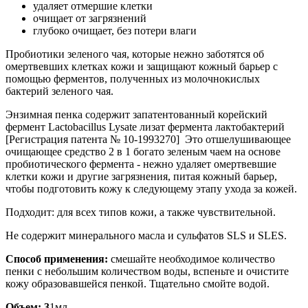
удаляет отмершие клетки
очищает от загрязнений
глубоко очищает, без потери влаги
Пробиотики зеленого чая, которые нежно заботятся об
омертвевших клетках кожи и защищают кожный барьер с
помощью ферментов, полученных из молочнокислых
бактерий зеленого чая.
Энзимная пенка содержит запатентованный корейский
фермент Lactobacillus Lysate лизат фермента лактобактерий
[Регистрация патента № 10-1993270] Это отшелушивающее
очищающее средство 2 в 1 богато зеленым чаем на основе
пробиотического фермента - нежно удаляет омертвевшие
клетки кожи и другие загрязнения, питая кожный барьер,
чтобы подготовить кожу к следующему этапу ухода за кожей.
Подходит: для всех типов кожи, а также чувствительной.
Не содержит минерального масла и сульфатов SLS и SLES.
Способ применения:
смешайте необходимое количество
пенки с небольшим количеством воды, вспеньте и очистите
кожу образовавшейся пенкой. Тщательно смойте водой.
Объем: 3
1мл