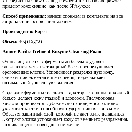
Ингредиенты Glow Coating Powder и Real Diamond powder
придают коже сияние, как после SPA-ухода.
Способ применения:
нанеси спонжем (в комплекте) на все
лицо на этапе основы под макияж.
Производство:
Корея
Объем:
30g (15g*2)
Amore Pacific Tretment Enzyme Cleansing Foam
Очищающая пенка с ферментами бережно удаляет
загрязнения, устраняет жирный блеск и отшелушивает
ороговевшие клетки. Успокаивает раздраженную кожу,
снимает покраснения и шелушения, поддерживает
оптимальный уровень увлажнения.
Содержит ферменты зеленого чая, которые защищают кожный
барьер, делают кожу гладкой и здоровой. Гиалуроновая
кислота проникает в глубокие слои эпидермиса, активно
увлажняет клетки, способствует удержанию влаги в коже.
Образует защитный слой, который не дает влаге испариться.
Экстракт хлопка успокаивает кожу от внешнего раздражения,
возникающего в повседневной жизни.