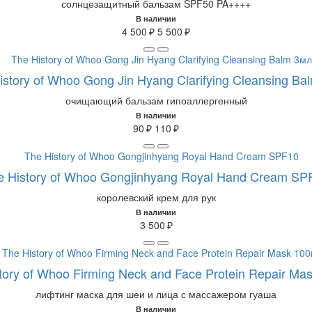
солнцезащитный бальзам SPF50 PA++++
В наличии
4 500 ₽
5 500 ₽
istory of Whoo Gong Jin Hyang Clarifying Cleansing Ba
очищающий бальзам гипоаллергенный
В наличии
90 ₽
110 ₽
e History of Whoo Gongjinhyang Royal Hand Cream SP
королевский крем для рук
В наличии
3 500 ₽
tory of Whoo Firming Neck and Face Protein Repair Ma
лифтинг маска для шеи и лица с массажером гуаша
В наличии