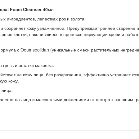
cial Foam Cleanser 40мл
х ингредиентов, лепестках роз и золота.
 и сохраняет кожу увлажнённой. Предупреждает раннее старение и
ершие клетки, накопившиеся в процессе циркуляции крови и работ
рмула с Oeumseojidan (уникальные смеси растительных ингредиен
а грязь и остатки макияжа.
ействует на кожу лица, без раздражения, эффективно устраняет кож
жую кожу.
 лица.
 нанести на лицо и массажными движениями от центра к внешним г