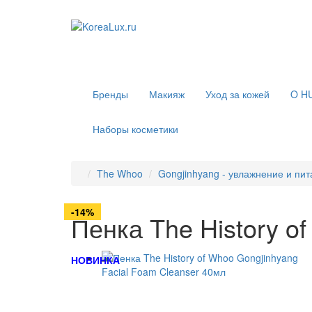
Бренды
Макияж
Уход за кожей
O H
Наборы косметики
The Whoo
Gongjinhyang - увлажнение и пи
-6%
-19%
-8%
-34%
-19%
-19%
-14%
Пенка The History o
НОВИНКА