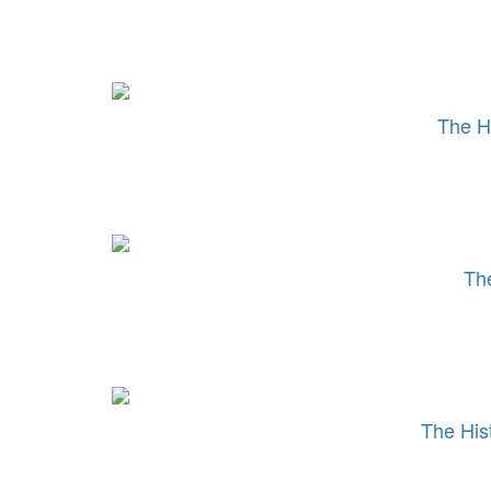
The H
Th
The His