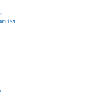
ream 1мл
л