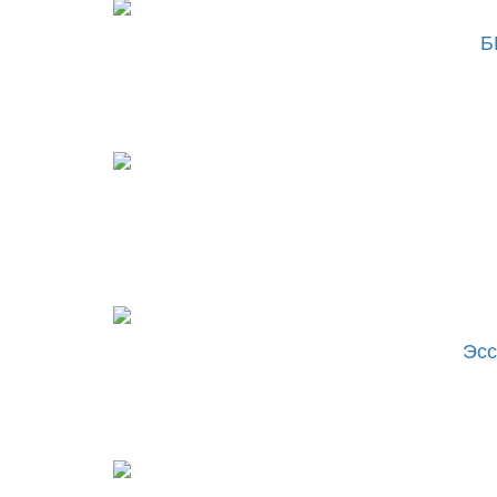
Б
Эсс