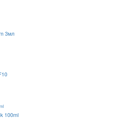
lm 3мл
F10
sk 100ml