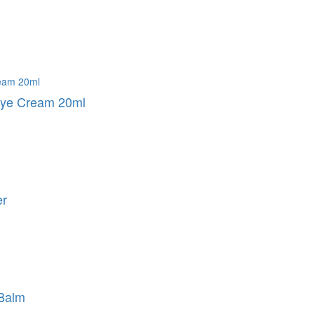
 Eye Cream 20ml
er
 Balm