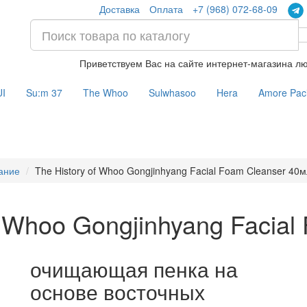
Доставка
Оплата
+7 (968) 072-68-09
Приветствуем Вас на сайте интернет-магазина лю
UI
Su:m 37
The Whoo
Sulwhasoo
Hera
Amore Paci
тание
The History of Whoo Gongjinhyang Facial Foam Cleanser 40
f Whoo Gongjinhyang Facial
очищающая пенка на
основе восточных